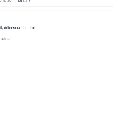
unal administratif ?
tif, défenseur des droits
stratif