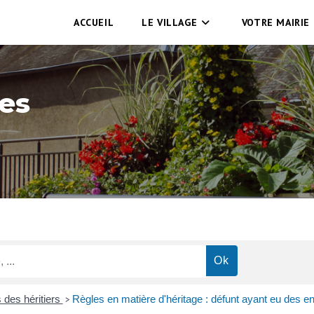
ACCUEIL
LE VILLAGE
VOTRE MAIRIE
es
s des héritiers
Règles en matière d'héritage : défunt ayant eu des en
>