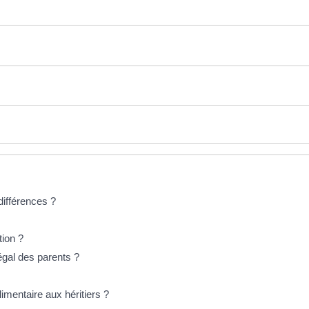
 différences ?
tion ?
légal des parents ?
imentaire aux héritiers ?