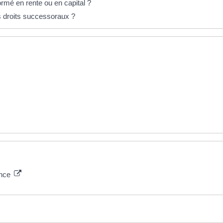
formé en rente ou en capital ?
s droits successoraux ?
ance